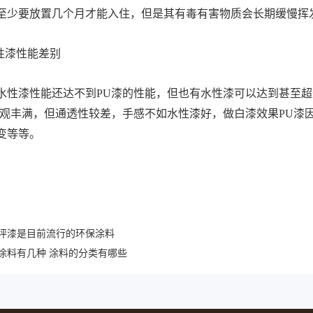
至少要放置几个月才能入住，但是其有毒有害物质会长期缓慢挥
性漆性能差别
水性漆性能还达不到PU漆的性能，但也有水性漆可以达到甚至超
外观丰满，但通透性较差，手感不如水性漆好，做白漆效果PU漆因
变等等。
坪漆是目前流行的环保涂料
涂料有几种 涂料的分类有哪些