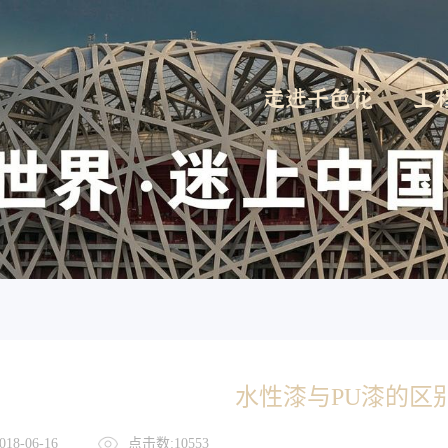
走进千色花
工
水性漆与PU漆的区
18-06-16
点击数:10553