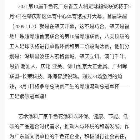
2021第10届千色花广东省五人制足球超级联赛将于5
月9日在肇庆新区体育中心体育馆拉开大幕，首届珠超
（2009.11.7）就是在肇庆开幕，这不是巧合、肇庆是福
地！珠超粤超首度联合的第10届粤超联赛，八支顶级的
五人足球队将进行单循环赛和第二阶段淘汰赛，他们分
别是：深圳碧波狂人索格雷城、肇庆立讯、澳门千叶、
恩祈.潮汕人、庆翔-亚美、佛山维京大正金属、广州晖
联盟~长荣科技、珠海智旋锐动。通过33场激烈的角
逐，8月1日将争夺总决赛产生的粤超流动总冠军杯——
五足紫砂冠军鼎！
艺术涂料厂家千色花涂料以环保、健康、节能、低
碳的产品迎合时代需求，推动人与环境的和谐发展。作
为广东省文明单位的千色花企业，积极履行社会责任，